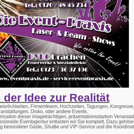
 der Idee zur Realität
eierlichkeiten, Firmenfeiern, Hochzeiten, Tagungen, Kongresse,
ranstaltungen, Disko, oder andere Events.
isation dieser imageträchtigen, präsentationsstarken Veranstal
essionelle Eventagentur entlasten wir Sie komplett. Dazu gehö
g besonderer Gäste, Shuttle und VIP-Service und die Koordinati