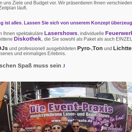
n uns Ziele und Budget vor. Wir präsentieren Ihnen verschiede
Zeitplan läuft.
g ist alles. Lassen Sie sich von unserem Konzept überzeu
Lasershows
Feuerwer
en Ihnen spektakuläre
, individuelle
Diskothek
,
ittene
die Sie sowohl als Paket als auch EINZE
DJs
Pyro
Ton
Lichtt
und professionell ausgebildeten
-,
und
senes und einmaliges Erlebnis.
sschen Spaß muss sein
J