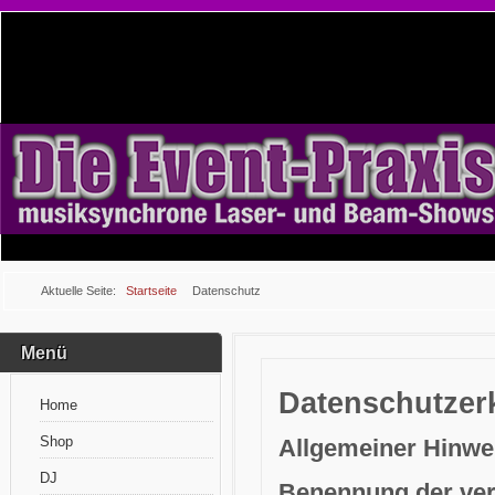
Aktuelle Seite:
Startseite
Datenschutz
Menü
Datenschutzer
Home
Shop
Allgemeiner Hinwei
DJ
Benennung der vera